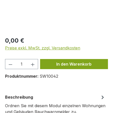
Regulärer Preis:
0,00 €
Preise exkl. MwSt. zzgl. Versandkosten
Produkt Anzahl: Gib den gewünschten We
In den Warenkorb
Produktnummer:
SW10042
Beschreibung
Ordnen Sie mit diesem Modul einzelnen Wohnungen
und Gebäuden Rauchwarnmelder zu.