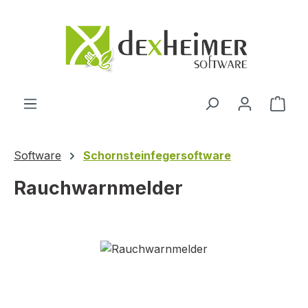
Zum Hauptinhalt springen
Ware
Software
Schornsteinfegersoftware
Rauchwarnmelder
Bildergalerie überspringen