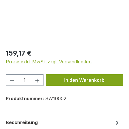
Regulärer Preis:
159,17 €
Preise exkl. MwSt. zzgl. Versandkosten
Produkt Anzahl: Gib den gewünschten We
In den Warenkorb
Produktnummer:
SW10002
Beschreibung