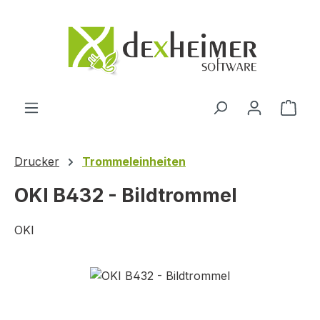
Zum Hauptinhalt springen
Ware
Drucker
Trommeleinheiten
OKI B432 - Bildtrommel
OKI
Bildergalerie überspringen