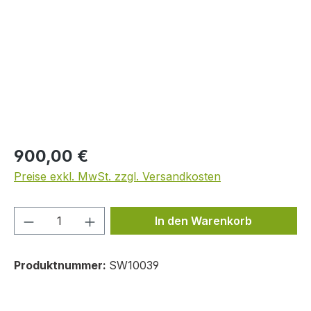
Regulärer Preis:
900,00 €
Preise exkl. MwSt. zzgl. Versandkosten
Produkt Anzahl: Gib den gewünschten We
In den Warenkorb
Produktnummer:
SW10039