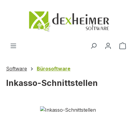
Zum Hauptinhalt springen
Ware
Software
Bürosoftware
Inkasso-Schnittstellen
Bildergalerie überspringen