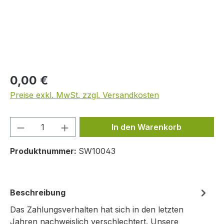
Regulärer Preis:
0,00 €
Preise exkl. MwSt. zzgl. Versandkosten
Produkt Anzahl: Gib den gewünschten We
In den Warenkorb
Produktnummer:
SW10043
Beschreibung
Das Zahlungsverhalten hat sich in den letzten
Jahren nachweislich verschlechtert. Unsere