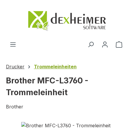
Zum Hauptinhalt springen
Ware
Drucker
Trommeleinheiten
Brother MFC-L3760 -
Trommeleinheit
Brother
Bildergalerie überspringen