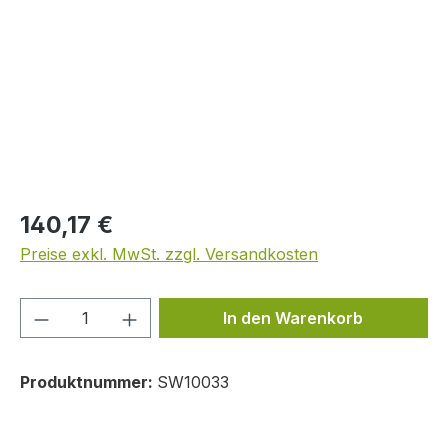
Regulärer Preis:
140,17 €
Preise exkl. MwSt. zzgl. Versandkosten
Produkt Anzahl: Gib den gewünschten We
In den Warenkorb
Produktnummer:
SW10033