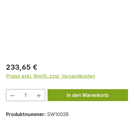
Regulärer Preis:
233,65 €
Preise exkl. MwSt. zzgl. Versandkosten
Produkt Anzahl: Gib den gewünschten We
In den Warenkorb
Produktnummer:
SW10028