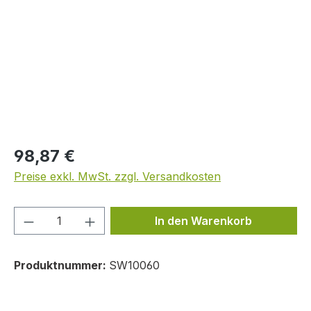
Regulärer Preis:
98,87 €
Preise exkl. MwSt. zzgl. Versandkosten
Produkt Anzahl: Gib den gewünschten We
In den Warenkorb
Produktnummer:
SW10060